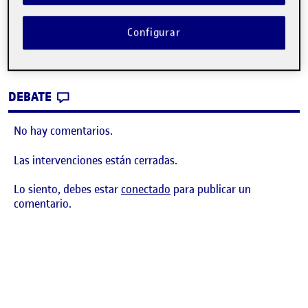
¡Bienvenidos y bienvenidas!
Publicado por
Configurar
Publicado por
Quelic Berga Carreras
Visibilidad:
Fecha de publicación
9 septiembre, 2021 2:49 pm
Pública
-
8 Sep 2021
CONTRIBUTION
0
EN ¡BIENVENIDOS Y BIENVENIDAS!
DEBATE
No hay comentarios.
Las intervenciones están cerradas.
Lo siento, debes estar
conectado
para publicar un
comentario.